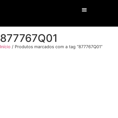
Nossos Serviços
877767Q01
Início
/ Produtos marcados com a tag “877767Q01”