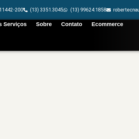
p 11442-200
(13) 3351.3045
(13) 99624.1858
robertecna
 Serviços
Sobre
Contato
Ecommerce