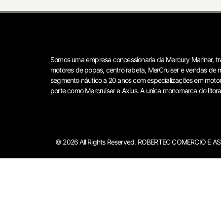
Somos uma empresa concessionaria da Mercury Mariner, t
motores de popas, centro rabeta, MerCruiser e vendas de 
segmento náutico a 20 anos com especializações em moto
porte como Mercruiser e Axius. A unica monomarca do litoral
© 2026 All Rights Reserved. ROBERTEC COMERCIO E A
Atendimento
Olá
Podemos ajudá-lo?
Abrir bate-papo