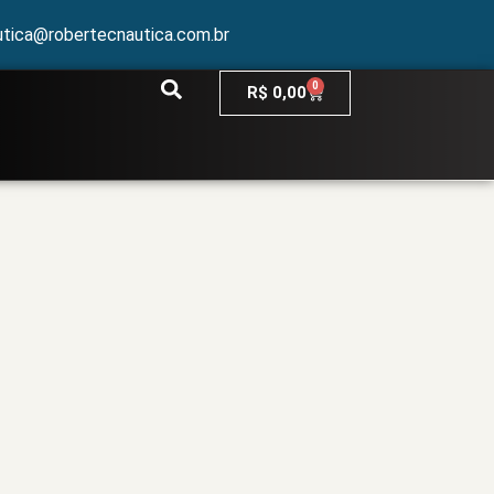
utica@robertecnautica.com.br
0
R$
0,00