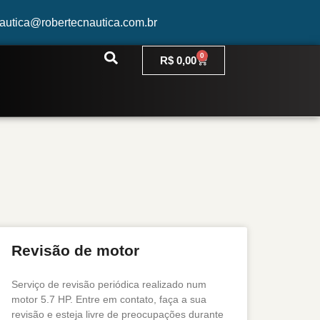
nautica@robertecnautica.com.br
0
R$
0,00
Revisão de motor
Serviço de revisão periódica realizado num
motor 5.7 HP. Entre em contato, faça a sua
revisão e esteja livre de preocupações durante