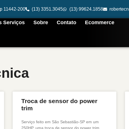
cep 11442-200
(13) 3351.3045
(13) 99624.1858
robertec
 Serviços
Sobre
Contato
Ecommerce
cnica
Troca de sensor do power
trim
Serviço feito em São Sebastião-SP em um
250HP, uma troca de sensor do power trim.