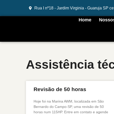
Rua I nº18 - Jardim Virginia - Guaruja SP 
Home
Nossos
Assistência té
Revisão de 50 horas
Hoje foi na Marina AWM, localizada em São
Bernardo do Campo-SP, uma revisão de 50
horas num 115HP. Entre em contato e agende