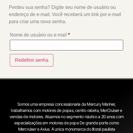
Perdeu sua senha? Digite seu nome de usuário ou
endereço de e-mail. Você receberá um link por e-mail
para criar uma nova senha.
Nome de usuário ou e-mail
*
Redefinir senha
Somos uma empresa concessionaria da Mercury Mariner,
trabalhamos com motores de popas, centro rabeta, MerCruiser e
vendas de motores. Atuamos no segmento náutico a 20 anos com
especializações em motores de popa De grande porte como
Mercruiser e Axius. A unica monomarca do litoral paulista